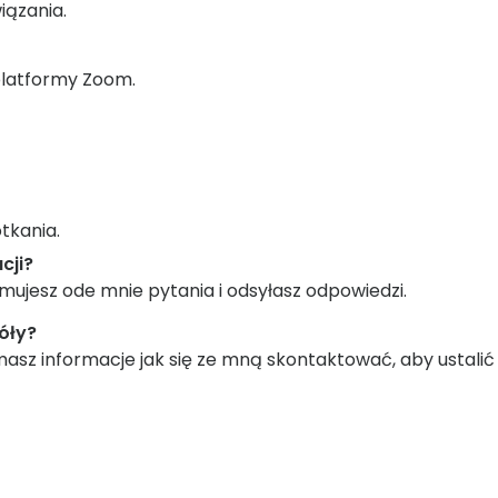
iązania.
platformy Zoom.
otkania.
cji?
mujesz ode mnie pytania i odsyłasz odpowiedzi.
óły?
masz informacje jak się ze mną skontaktować, aby ustalić