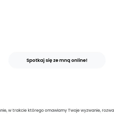
Kursy Online
onsultacja bizneso
Spotkaj się ze mną online!
anie, w trakcie którego omawiamy Twoje wyzwanie, rozw