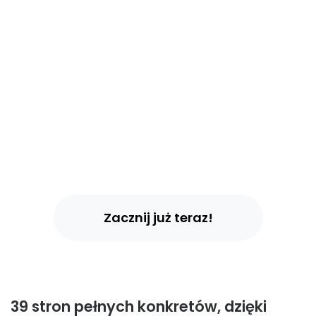
WORKBOOK:
Strategia
Instagrama na
2025 rok
Zacznij już teraz!
39 stron pełnych konkretów
,
dzięki